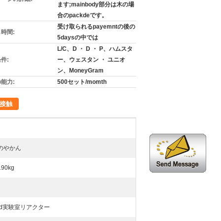
ます;mainbody部分は木の場
合のpackdeです。
受け取られるpayemntの後の
時間:
5daysの中では
L/C、D ・ D ・ P、ハムスタ
件:
ー、ウェスタン ・ ユニオ
ン、MoneyGram
能力:
500セット/momth
接触
のやかん
190kg
eted実験室リアクター