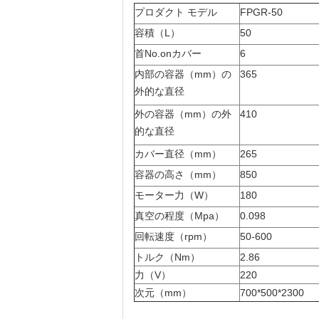
プロダクト モデル
FPGR-50
容積（L）
50
首No.onカバー
6
内部の容器（mm）の
365
外的な直径
外の容器（mm）の外
410
的な直径
カバー直径（mm）
265
容器の高さ（mm）
850
モーター力（W）
180
真空の程度（Mpa）
0.098
回転速度（rpm）
50-600
トルク（Nm）
2.86
力（V）
220
次元（mm）
700*500*2300