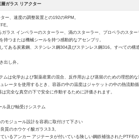
重層ガラス リアクター
ター、速度の調整装置との192のRPM。
FE。
いるガラス インペラーのスターラー、渦のスターラー、プロペラのスター
ルを持つまたは機械シールを持つ感動的なアセンブリ。
してある炭素鋼、ステンレス鋼304及びステンレス鋼316。すべての
吹き出し弁。
ー システムは化学および製薬産業の混合、反作用および蒸留のための理想的な
ーキュレータを使用するとき、容器の中の温度はジャケットの中の熱流動
器は完全な真空の下で安全に作動するために評価されます。
シール及び軸受けシステム
めのモジュール設計を容易に取付けて下さい
良質のホウケイ酸ガラス3.3。
ているアンカー アジテータが付いている険しい鋼鉄補強されたPTFE