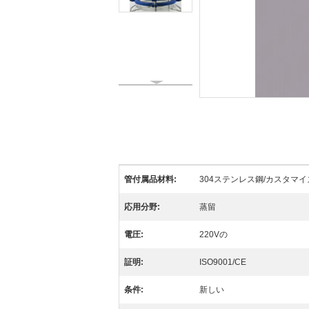
管付属品材料:
304ステンレス鋼/カスタマ
応用分野:
蒸留
電圧:
220Vの
証明:
ISO9001/CE
条件:
新しい