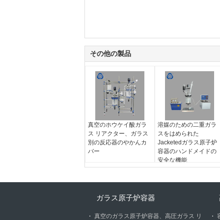
その他の製品
真空のホウケイ酸ガラ
溶媒のための二重ガラ
ス リアクター、ガラス
スをはめられた
別の反応器のやかんカ
Jacketedガラス原子炉
バー
容器のハンドメイドの
安全な機能
ガラス原子炉容器
真空のガラス原子炉容器、高圧ガラス リ