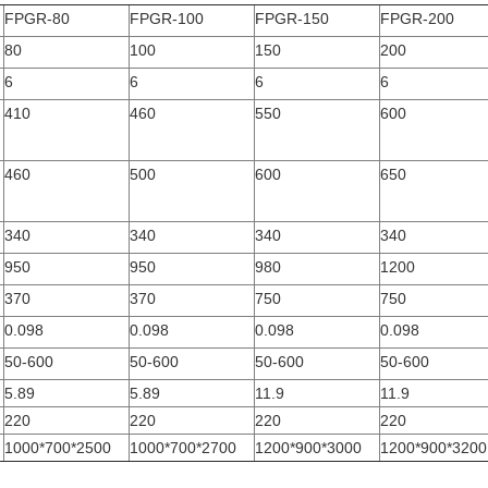
FPGR-80
FPGR-100
FPGR-150
FPGR-200
80
100
150
200
6
6
6
6
410
460
550
600
460
500
600
650
340
340
340
340
950
950
980
1200
370
370
750
750
0.098
0.098
0.098
0.098
50-600
50-600
50-600
50-600
5.89
5.89
11.9
11.9
220
220
220
220
1000*700*2500
1000*700*2700
1200*900*3000
1200*900*3200