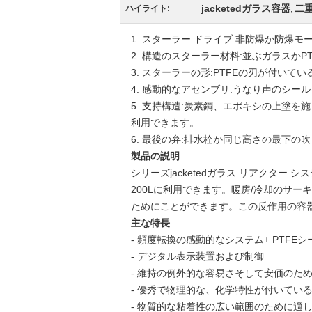
jacketedガラス容器
二
ハイライト:
,
1.
スターラー ドライブ:非防爆か防爆モー
2.
構造のスターラー材料:並ぶガラスかPT
3.
スターラーの形:PTFEの刃が付いて
4.
感動的なアセンブリ:うなり声のシー
5.
支持構造:炭素鋼、エポキシの上塗を施
利用できます。
6.
最後の弁:排水栓か同じ高さの最下の
製品の説明
シリーズjacketedガラス リアクタ
200Lに利用できます。暖房/冷却のサ
ためにことができます。この反作用の容
主な特長
-
頻度転換の感動的なシステム+ PTFE
-
デジタル表示装置および制御
-
維持の例外的な容易さそして安価のた
-
優秀で物理的な、化学特性が付いている
-
物質的な粘着性の広い範囲のために適し