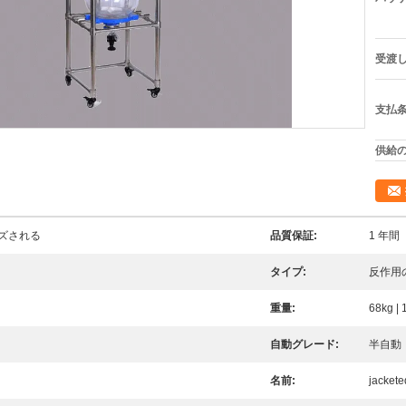
受渡し
支払条
供給の
イズされる
品質保証:
1 年間
タイプ:
反作用
重量:
68kg | 
自動グレード:
半自動
名前:
jack