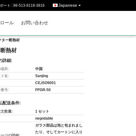
Japanese
ポート :
86-513-8118-3816
ロール
お問い合わせ
クター断熱材
ー断熱材
の詳細:
場所:
中国
ド名:
Sanjing
CE,ISO9001
番号:
FPGR-50
払配送条件:
文数量:
1 セット
negotiable
ガラス部品は泡と包まれまし
たり、そしてカートンに入り
ージの詳細: