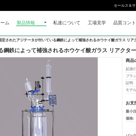
セールス＆サ
ホーム
製品情報
私達について
工場見学
品質コント
固定されたアジテータが付いている鋼鉄によって補強されるホウケイ酸ガラス リア
る鋼鉄によって補強されるホウケイ酸ガラス リアクタ
商品
起源の
ブラン
証明:
モデル
お支
最小注
価格:
パッケ