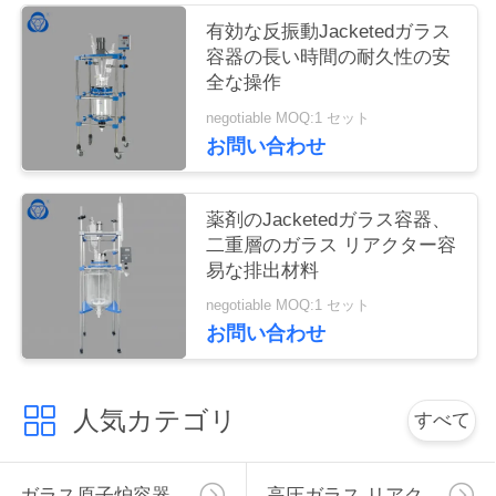
合
有効な反振動Jacketedガラス
容器の長い時間の耐久性の安
わ
全な操作
せ
negotiable MOQ:1 セット
お問い合わせ
地
薬剤のJacketedガラス容器、
図
二重層のガラス リアクター容
易な排出材料
negotiable MOQ:1 セット
PRIVACY
お問い合わせ
POLICY
人気カテゴリ
すべて
ガラス原子炉容器
高圧ガラス リアクター