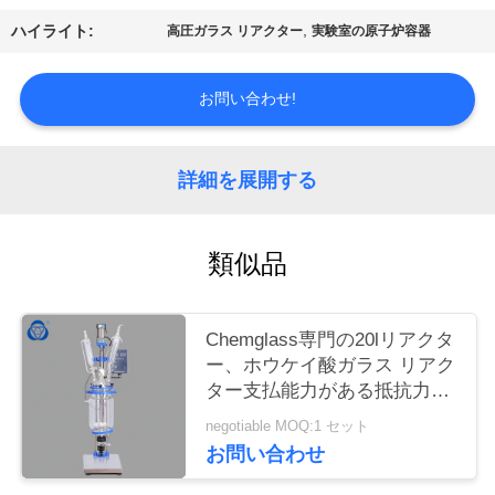
品
,
ハイライト:
高圧ガラス リアクター
実験室の原子炉容器
質
コ
お問い合わせ!
ン
詳細を展開する
ト
ロ
類似品
ー
ル
Chemglass専門の20lリアクタ
ー、ホウケイ酸ガラス リアク
ター支払能力がある抵抗力が
お
あるPTFEシール
negotiable MOQ:1 セット
問
お問い合わせ
い