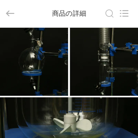
©
2020
-
商品の詳細
2025
Nantong
Sanjing
Chemglass
Co.,Ltd.
ホ
All
Rights
Reserved.
ー
ム
製
品
情
報