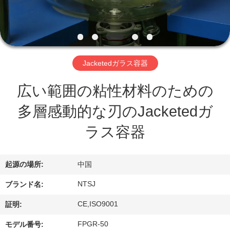
私
達
に
つ
Jacketedガラス容器
い
広い範囲の粘性材料のための
て
多層感動的な刃のJacketedガ
ラス容器
工
場
起源の場所:
中国
見
NTSJ
ブランド名:
学
CE,ISO9001
証明:
FPGR-50
モデル番号: